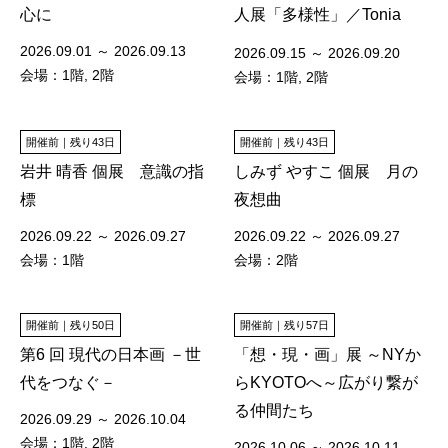
心に
人展「多様性」／Tonia
Kos×Michael W Schneider
2026.09.01 ～ 2026.09.13
2026.09.15 ～ 2026.09.20
Two-person exhibition
会場：1階, 2階
会場：1階, 2階
Diversity
開催前｜残り43日
開催前｜残り43日
岩井 晴香 個展 意識の指
しみず やすこ 個展 月の
標
夜想曲
2026.09.22 ～ 2026.09.27
2026.09.22 ～ 2026.09.27
会場：1階
会場：2階
開催前｜残り50日
開催前｜残り57日
第6 回 現代の日本画 －世
「想・現・画」展 ～NYか
代をつなぐ－
らKYOTOへ～広がり繋が
る仲間たち
2026.09.29 ～ 2026.10.04
会場：1階, 2階
2026.10.06 ～ 2026.10.11