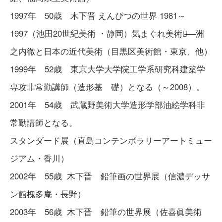
1997年 50歳 木下晋 えんぴつの世界 1981～
1997（池田20世紀美術 ・静岡）気まぐれ美術館̶―洲
之内徹と日本の近代美術（目黒区美術館・東京、他）
1999年 52歳 東京大学大学院工学系研究科建築学
専攻非常勤講師（造形基 礎）となる（～2008）。
2001年 54歳 武蔵野美術大学造形学部油絵学科非
常勤講師となる。
スタンダード展（直島コンテンボラリーアートミュー
ジアム・香川）
2002年 55歳 木下晋 鉛筆画の世界展（信濃デッサ
ン館槐多庵・長野）
2003年 56歳 木下晋 鉛筆の世界展（佐喜眞美術