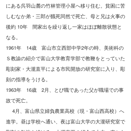
にある呉羽山麓の竹林管理小屋へ移り住む。貧困に苦
しむなか弟・三郎が餓死同然で死亡、母と兄は火事の
後約 10年 間家出を繰り返し一家はほぼ離散状態と
なる。
1961年 14歳 富山市立西部中学2年の時、美術科の
Ｓ教諭の紹介で富山大学教育学部で教鞭をとっていた
彫刻家・大瀧直平による市民開放の研究室に入り、彫
刻の指導をうける。
1963年 16歳 2月、とび職であった父が職場での事
故で死亡。
4月、富山県立婦負農業高校（現・富山西高校）へ
進学。昼は学校へ通い、夜は富山大学の大瀧研究室で