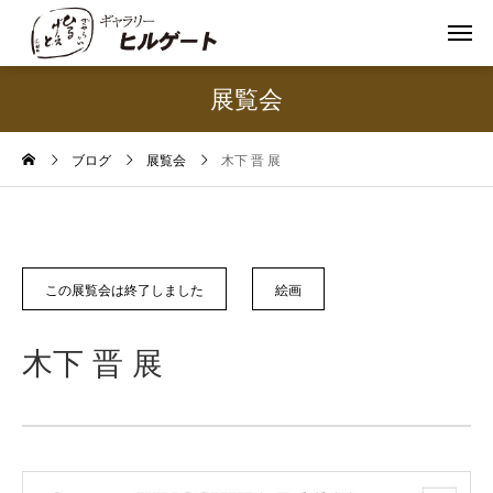
展覧会
ブログ
展覧会
木下 晋 展
この展覧会は終了しました
絵画
木下 晋 展