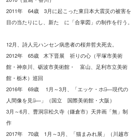
2011年 64歳 3月に起こった東日本大震災の被害を
目の当たりにし、新た に「合掌図」の制作を行う。
12月、詩人元ハンセン病患者の桜井哲夫死去。
2012年 65歳 木下晋展 祈りの心（平塚市美術
館・神奈川、砺波市美術館・ 富山、足利市立美術
館・栃木）巡回
2016年 69歳 1月～3月、「エッケ・ホモ̶―現代の
人間像を見よ̶―」（国立 国際美術館・大阪）
3月～6月、曹洞宗松久寺（鎌倉市）天井画「無」制
作
2017年 70歳 1月～3月、「猫まみれ展」（川越市