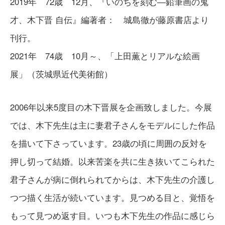
2019年 72歳 12月、『いのちを刻む―鉛筆画の鬼
才、木下晋 自伝』編著者： 城島徹が藤原書店より
刊行。
2021年 74歳 10月～、「上田薫とリアルな絵画
展」（茨城県近代美術館）
2006年以来5度目の木下晋展を企画致しました。今展
では、木下先生は主に妻君子さんをモデルにした作品
を描いて下さっています。23歳の頃に周囲の反対を
押し切って結婚。以来苦楽を共に生き抜いてこられた
君子さんが病に倒れられてからは、木下先生の介護し
つつ描く生活が続いています。見つめる目と、覚悟を
もって見つめ返す目。いつも木下先生の作品に感じら