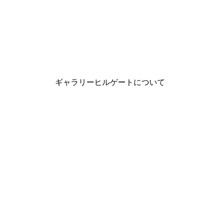
ギャラリーヒルゲートについて
メルマガ登録
〒604-8081
京都府京都市中京区寺町通三条上ル天性寺前町535
営業時間：火曜～日曜 12：00～19：00（最終日～
17：00）