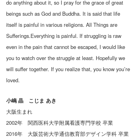
do anything about it, so I pray for the grace of great
beings such as God and Buddha. It is said that life
itself is painful in various religions. All Things are
Sufferings.Everything is painful. If struggling is raw
even in the pain that cannot be escaped, I would like
you to watch over the struggle at least. Hopefully we
will suffer together. If you realize that, you know you’re
loved.
小嶋 晶 こじま あき
大阪生まれ
2002年 関西医科大学附属看護専門学校 卒業
2016年 大阪芸術大学通信教育部デザイン学科 卒業