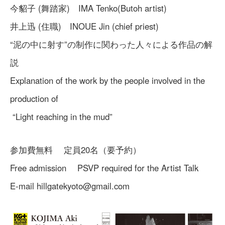
今貂子 (舞踏家) IMA Tenko(Butoh artist)
井上迅 (住職) INOUE Jin (chief priest)
“泥の中に射す”の制作に関わった人々による作品の解
説
Explanation of the work by the people involved in the
production of
“Light reaching in the mud”
参加費無料 定員20名（要予約）
Free admission PSVP required for the Artist Talk
E-mail hillgatekyoto@gmail.com