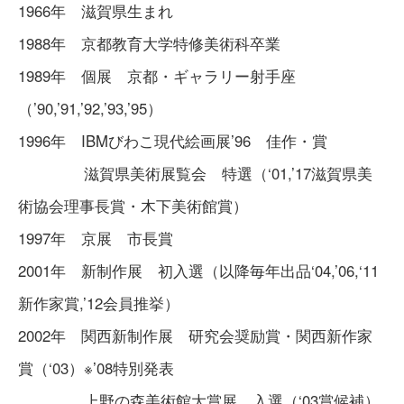
1966年 滋賀県生まれ
1988年 京都教育大学特修美術科卒業
1989年 個展 京都・ギャラリー射手座
（’90,’91,’92,’93,’95）
1996年 IBMびわこ現代絵画展’96 佳作・賞
滋賀県美術展覧会 特選（‘01,’17滋賀県美
術協会理事長賞・木下美術館賞）
1997年 京展 市長賞
2001年 新制作展 初入選（以降毎年出品‘04,’06,‘11
新作家賞,’12会員推挙）
2002年 関西新制作展 研究会奨励賞・関西新作家
賞（‘03）※’08特別発表
上野の森美術館大賞展 入選（‘03賞候補）