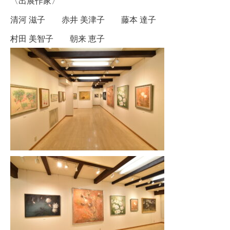
〈出展作家〉
清河 滋子 赤井 美津子 藤本 達子
村田 美智子 朝来 恵子