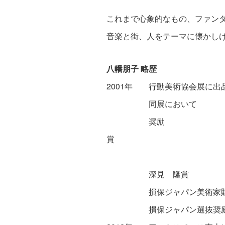
これまで心象的なもの、ファン
音楽と街、人をテーマに懐かし
八幡朋子 略歴
2001年 行動美術協会展に出
同展において
奨励
深見 隆賞
損保ジャパン美術家財
損保ジャパン選抜