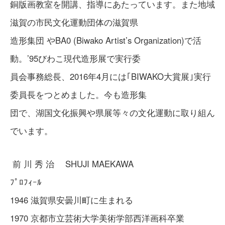
銅版画教室を開講、指導にあたっています。また地域
滋賀の市民文化運動団体の滋賀県
造形集団 やBA0 (Biwako Artist’s Organization)で活
動。’95びわこ現代造形展で実行委
員会事務総長、2016年4月には｢BIWAKO大賞展｣実行
委員長をつとめました。今も造形集
団で、湖国文化振興や県展等々の文化運動に取り組ん
でいます。
前 川 秀 治 SHUJI MAEKAWA
ﾌﾟﾛﾌｨｰﾙ
1946 滋賀県安曇川町に生まれる
1970 京都市立芸術大学美術学部西洋画科卒業