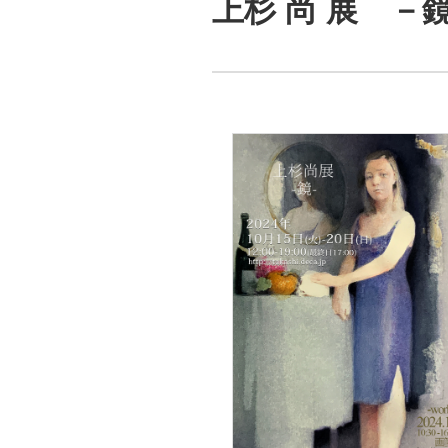
上杉 尚 展 －