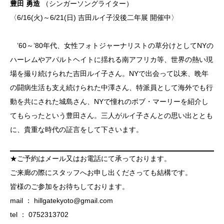
豊田 勇造
（シンガーソングライター）
〈6/16(火)～6/21(日) 吉田ルイ子没後二年展 開催中〉
’60～’80年代、女性フォトジャーナリストの草分けとしてNYの
ハーレムやアパルトヘイトに揺れる南アフリカ等、世界の熱い現
場を撮り続けられた吉田ルイ子さん。NYで出会って以来、晩年
の闘病生活も支え続けられた中澤さん、特派員として海外でも行
動を共にされた城島さん、NYで憧れのボブ・マーリーを紹介し
てもらったという豊田さん。三人がルイ子さんとの思い出ととも
に、貴重な時代の証言をして下さいます。
★ご予約はメール又はお電話にて承っております。
ご来廊の際にスタッフへお申し出くださっても結構です。
皆様のご参加をお待ちしております。
mail ： hillgatekyoto@gmail.com
tel ： 0752313702