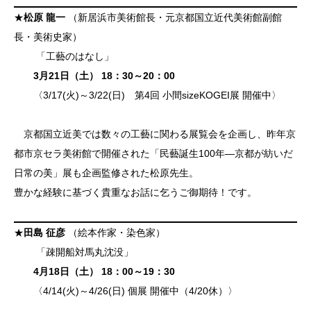
★
松原 龍一
（新居浜市美術館長・元京都国立近代美術館副館
長・美術史家）
「工藝のはなし」
3月21日（土） 18：30～20：00
〈3/17(火)～3/22(日) 第4回 小間sizeKOGEI展 開催中〉
京都国立近美では数々の工藝に関わる展覧会を企画し、昨年京
都市京セラ美術館で開催された「民藝誕生100年―京都が紡いだ
日常の美」展も企画監修された松原先生。
豊かな経験に基づく貴重なお話に乞うご御期待！です。
★
田島 征彦
（絵本作家・染色家）
「疎開船対馬丸沈没」
4月18日（土） 18：00～19：30
〈4/14(火)～4/26(日) 個展 開催中（4/20休）〉