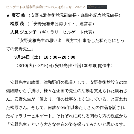
ヒルゲート夜話市民講座についてのお知らせ 2026.2
ダウンロード
★
廣石 修
（安野光雅美術館元副館長・森鴎外記念館元館長）
松原 茂
（「安野光雅未公認サイト」運営者）
人見 ジュン子
（ギャラリーヒルゲート代表）
「安野光雅先生の思い出―裏方で仕事をした私たちにとっ
ての安野先生」
3月14日（土） 18：30～20：00
〈3/10(火)～3/15(日) 安野光雅 生誕100年展 開催中〉
安野先生の故郷、津和野町の職員として、安野美術館設立の準
備段階から手掛け、様々な企画で先生の活動を支えられた廣石さ
ん。安野先生が「僕より、僕の仕事をよく知っている」と言われ
た松原さん。そして、何故か’95年以来たくさんの作品を託され
たギャラリーヒルゲート。それぞれに異なる関わり方の視点から
「安野先生」という大きな存在の姿を探ってみたいと思います。