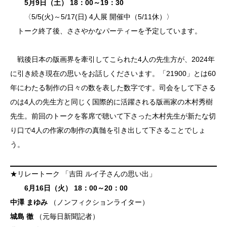
5月9日（土） 18：00～19：30
〈5/5(火)～5/17(日) 4人展 開催中（5/11休）〉
トーク終了後、ささやかなパーティーを予定しています。
戦後日本の版画界を牽引してこられた4人の先生方が、2024年
に引き続き現在の思いをお話しくださいます。「21900」とは60
年にわたる制作の日々の数を表した数字です。司会をして下さる
のは4人の先生方と同じく国際的に活躍される版画家の木村秀樹
先生。前回のトークを客席で聴いて下さった木村先生が新たな切
り口で4人の作家の制作の真髄を引き出して下さることでしょ
う。
★リレートーク 「吉田 ルイ子さんの思い出」
6月16日（火） 18：00～20：00
中澤 まゆみ
（ノンフィクションライター）
城島 徹
（元毎日新聞記者）