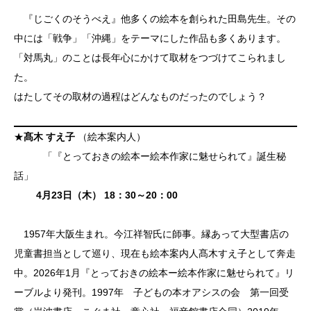
『じごくのそうべえ』他多くの絵本を創られた田島先生。その
中には「戦争」「沖縄」をテーマにした作品も多くあります。
「対馬丸」のことは長年心にかけて取材をつづけてこられまし
た。
はたしてその取材の過程はどんなものだったのでしょう？
★
髙木 すえ子
（絵本案内人）
「『とっておきの絵本ー絵本作家に魅せられて』誕生秘
話」
4月23日（木） 18：30～20：00
1957年大阪生まれ。今江祥智氏に師事。縁あって大型書店の
児童書担当として巡り、現在も絵本案内人髙木すえ子として奔走
中。2026年1月『とっておきの絵本ー絵本作家に魅せられて』リ
ーブルより発刊。1997年 子どもの本オアシスの会 第一回受