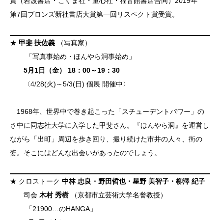
賞（岩波書店・こぐま社・童心社・福音館書店合同）2019年
第7回ブロンズ新社書店大賞第一回リスペクト賞受賞。
★
甲斐 扶佐義
（写真家）
「写真事始め・ほんやら洞事始め」
5月1日（金） 18：00～19：30
〈4/28(火)～5/3(日) 個展 開催中〉
1968年、世界中で巻き起こった「スチューデントパワー」の
さ中に同志社大学に入学した甲斐さん。『ほんやら洞』を運営し
ながら「出町」周辺を歩き回り、撮り続けた市井の人々、街の
姿。そこにはどんな出会いがあったのでしょう。
★ クロストーク
中林 忠良・野田哲也・星野 美智子・柳澤 紀子
司会
木村 秀樹
（京都市立芸術大学名誉教授）
「21900…のHANGA」