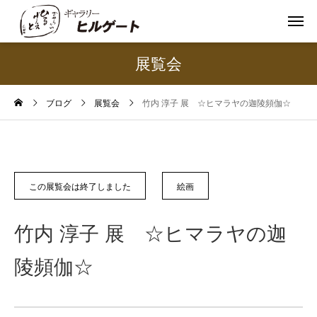
展覧会
ブログ
展覧会
竹内 淳子 展 ☆ヒマラヤの迦陵頻伽☆
この展覧会は終了しました
絵画
竹内 淳子 展 ☆ヒマラヤの迦
陵頻伽☆